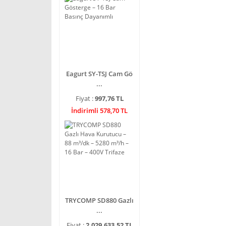
Eagurt SY-TSJ Cam Gö
...
Fiyat :
997,76 TL
İndirimli 578,70 TL
TRYCOMP SD880 Gazlı
...
Fiyat :
2.029.633,52 TL