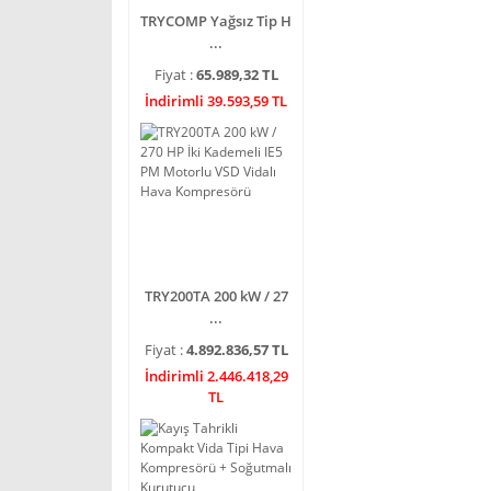
TRYCOMP Yağsız Tip H
...
Fiyat :
65.989,32 TL
İndirimli 39.593,59 TL
TRY200TA 200 kW / 27
...
Fiyat :
4.892.836,57 TL
İndirimli 2.446.418,29
TL