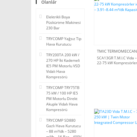
Olanlar
Elektrikli Boya
Püskürtme Makinesi
230 Bar
TRYCOMP Yağsız Tip
Hava Kurutucu
TRY200TA 200 kW /
SCA13GR T.M.I.C Vida –
270 HP İki Kademeli
22-75 kW Kompresörle
IE5 PM Motorlu VSD
için – 3.91–8.44 m³/dk
Vidalı Hava
Kapasite
Kompresörü
TRYCOMP TRY75TB
75 kW / 100 HP IE5
PM Motorlu Direkt
Akuple Vidalı Hava
Kompresörü
TRYCOMP SD880
Gazlı Hava Kurutucu
– 88 m³/dk – 5280
m³/h – 16 Bar – 400V