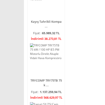
Kayış Tahrikli Kompa
...
Fiyat :
65.989,32 TL
İndirimli 38.273,81 TL
TRYCOMP TRY75TB 75
k ...
Fiyat :
1.137.259,94 TL
İndirimli 568.629,97 TL