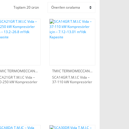
Toplam 20 ürün
TMIC TERMOMECCANICA
TMIC TERMOMECCANICA
CA21GR T.M.I.C Vida –
SCA14GR T.M.I.C Vida –
0-250 kW Kompresörler
37-110 kW Kompresörler
çin – 13.2–26.8 m³/dk
için – 7.12–13.01 m³/dk
apasite
Kapasite