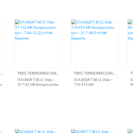
TMIC TERMOMECCANICA
TMIC TERMOMECCANICA
TMIC TERMOMECCANICA
ITA18GR T.M.I.C Vida –
SCA30GR T.M.I.C Vida –
S
er
37-132 kW Kompresörler
110-415 kW
9
k
için – 7.44–15.23 m³/dk
Kompresörler için –
i
Kapasite
21.7–46.9 m³/dk Kapasite
K