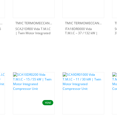
TMIC TERMOMECCANICA
TMIC TERMOMECCANICA
TMIC TERMOMECCANICA
5
SCA21DR00 Vida T.M.I.C
ITA18DR0000 Vida
S
| Twin Motor Integrated
T.M.I.C – 37 / 132 kW |
3
Compressor Unit – 15
Twin Motor Integrated
M
Bar
Compressor Unit
C
YENİ