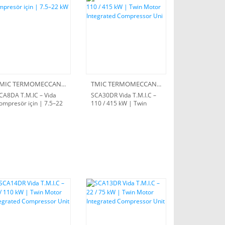
TMIC TERMOMECCANICA
TMIC TERMOMECCANICA
CA8DA T.M.IC – Vida
SCA30DR Vida T.M.I.C –
ompresör için | 7.5–22
110 / 415 kW | Twin
W
Motor Integrated
Compressor Uni