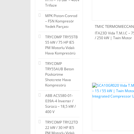
Trifaze
MPK Piston-Conrod
– FSN Kompresör
Yedek Parçası
ITA23D Vida T.M.I.C – 7
TRYCOMP TRY55TB
/ 250 kW | Twin Motor
55 kW / 75 HP IE5
Integrated Compressor
Unit
PM Motorlu Vidalı
Hava Kompresörü
TRYCOMP
TRY55AUB Beton
Püskürtme
Shotcrete Hava
Kompresörü
ABB ACS580-01-
039A-4 İnverter /
Sürücü – 18,5 kW /
400 V
TRYCOMP TRY22TD
22 kW / 30 HP IE5
PM Motorlu Vidalı