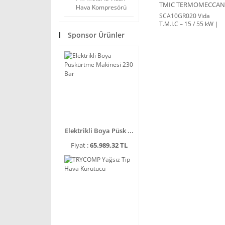
Hava Kompresörü
SCA10GR020 Vida
T.M.I.C – 15 / 55 kW |
Twin Motor Integrated
Sponsor Ürünler
Compressor Unit
Elektrikli Boya Püsk ...
Fiyat :
65.989,32 TL