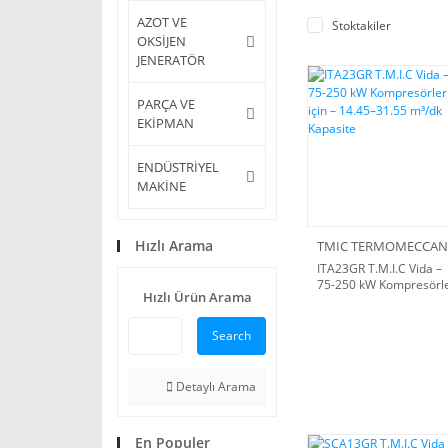
AZOT VE
Stoktakiler
OKSİJEN
JENERATÖR
PARÇA VE
EKİPMAN
ENDÜSTRİYEL
MAKİNE
Hızlı Arama
ITA23GR T.M.I.C Vida –
75-250 kW Kompresörl
Hızlı Ürün Arama
için – 14.45–31.55 m³/d
Kapasite
Search
Detaylı Arama
En Populer