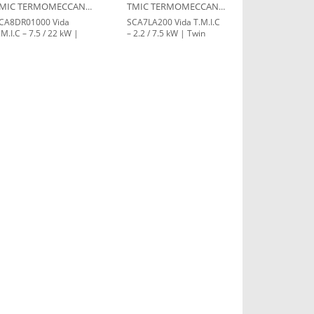
TMIC TERMOMECCANICA
TMIC TERMOMECCANICA
CA8DR01000 Vida
SCA7LA200 Vida T.M.I.C
.M.I.C – 7.5 / 22 kW |
– 2.2 / 7.5 kW | Twin
win Motor Integrated
Motor Integrated
ompressor Unit
Compressor Unit