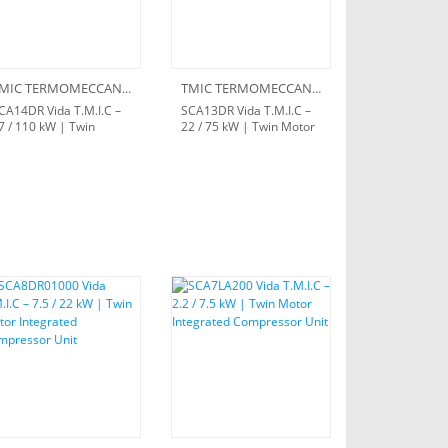
TMIC TERMOMECCANICA
TMIC TERMOMECCANICA
CA14DR Vida T.M.I.C –
SCA13DR Vida T.M.I.C –
7 / 110 kW | Twin
22 / 75 kW | Twin Motor
otor Integrated
Integrated Compressor
ompressor Unit
Unit