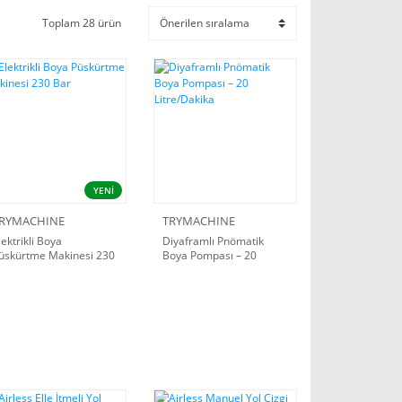
Toplam 28 ürün
YENİ
RYMACHINE
TRYMACHINE
lektrikli Boya
Diyaframlı Pnömatik
üskürtme Makinesi 230
Boya Pompası – 20
ar
Litre/Dakika