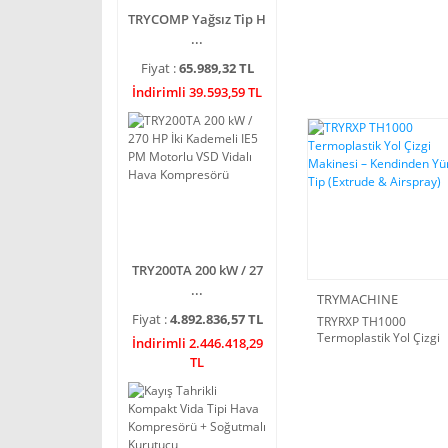
TRYCOMP Yağsız Tip H
...
Fiyat :
65.989,32 TL
İndirimli 39.593,59 TL
TRY200TA 200 kW / 27
...
TRYMACHINE
Fiyat :
4.892.836,57 TL
TRYRXP TH1000
Termoplastik Yol Çizgi
İndirimli 2.446.418,29
Makinesi – Kendinden
TL
Yürür Tip (Extrude &
Airspray)