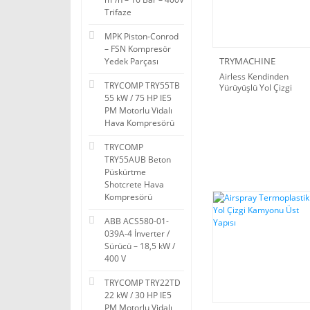
Trifaze
MPK Piston-Conrod
– FSN Kompresör
TRYMACHINE
Yedek Parçası
Airless Kendinden
TRYCOMP TRY55TB
Yürüyüşlü Yol Çizgi
55 kW / 75 HP IE5
Makinesi
PM Motorlu Vidalı
Hava Kompresörü
TRYCOMP
TRY55AUB Beton
Püskürtme
Shotcrete Hava
Kompresörü
ABB ACS580-01-
039A-4 İnverter /
Sürücü – 18,5 kW /
400 V
TRYCOMP TRY22TD
22 kW / 30 HP IE5
PM Motorlu Vidalı