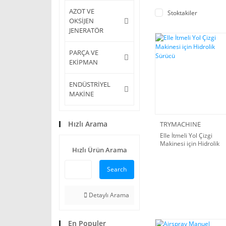
AZOT VE
Stoktakiler
OKSİJEN
JENERATÖR
PARÇA VE
EKİPMAN
ENDÜSTRİYEL
MAKİNE
Hızlı Arama
TRYMACHINE
Elle İtmeli Yol Çizgi
Makinesi için Hidrolik
Hızlı Ürün Arama
Sürücü
Search
Detaylı Arama
En Populer