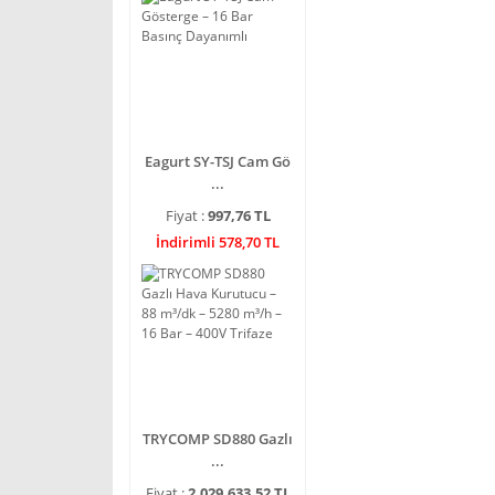
Eagurt SY-TSJ Cam Gö
...
Fiyat :
997,76 TL
İndirimli 578,70 TL
TRYCOMP SD880 Gazlı
...
Fiyat :
2.029.633,52 TL