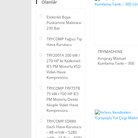
Olanlar
Elektrikli Boya
Püskürtme Makinesi
230 Bar
TRYCOMP Yağsız Tip
Hava Kurutucu
TRYMACHINE
TRY200TA 200 kW /
Airspray Manuel
270 HP İki Kademeli
Kumlama Tankı – 300
IE5 PM Motorlu VSD
Litre
Vidalı Hava
Kompresörü
TRYCOMP TRY75TB
75 kW / 100 HP IE5
PM Motorlu Direkt
Akuple Vidalı Hava
Kompresörü
TRYCOMP SD880
Gazlı Hava Kurutucu
– 88 m³/dk – 5280
m³/h – 16 Bar – 400V