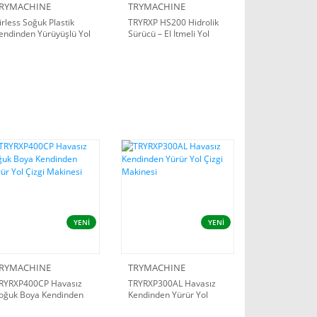
RYMACHINE
TRYMACHINE
irless Soğuk Plastik
TRYRXP HS200 Hidrolik
endinden Yürüyüşlü Yol
Sürücü – El İtmeli Yol
izgi Makinesi
Çizgi Makinesi için
YENİ
YENİ
RYMACHINE
TRYMACHINE
RYRXP400CP Havasız
TRYRXP300AL Havasız
oğuk Boya Kendinden
Kendinden Yürür Yol
ürür Yol Çizgi Makinesi
Çizgi Makinesi