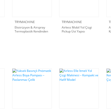
TRYMACHINE
TRYMACHINE
T
Ekstrüzyon & Airspray
Airless Mobil Yol Çizgi
A
Termoplastik Kendinden
Pickup Üst Yapısı
K
Yürüyüşlü Yol Çizgi
S
Makinesi
S