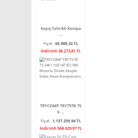
Kayış Tahrikli Kompa
...
Fiyat :
65.989,32 TL
İndirimli 38.273,81 TL
TRYCOMP TRY75TB 75
k ...
Fiyat :
1.137.259,94 TL
İndirimli 568.629,97 TL