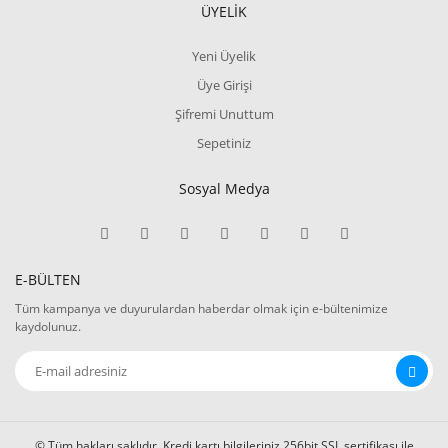
ÜYELİK
Yeni Üyelik
Üye Girişi
Şifremi Unuttum
Sepetiniz
Sosyal Medya
E-BÜLTEN
Tüm kampanya ve duyurulardan haberdar olmak için e-bültenimize
kaydolunuz.
© Tüm hakları saklıdır. Kredi kartı bilgileriniz 256bit SSL sertifikası ile