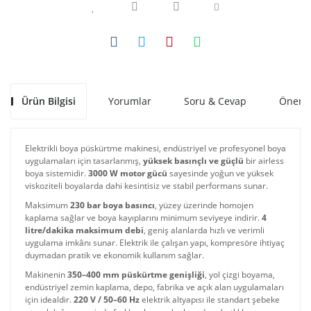
Ürün Bilgisi
Yorumlar
Soru & Cevap
Öneril
Elektrikli boya püskürtme makinesi, endüstriyel ve profesyonel boya
uygulamaları için tasarlanmış,
yüksek basınçlı ve güçlü
bir airless
boya sistemidir.
3000 W motor gücü
sayesinde yoğun ve yüksek
viskoziteli boyalarda dahi kesintisiz ve stabil performans sunar.
Maksimum
230 bar boya basıncı
, yüzey üzerinde homojen
kaplama sağlar ve boya kayıplarını minimum seviyeye indirir.
4
litre/dakika maksimum debi
, geniş alanlarda hızlı ve verimli
uygulama imkânı sunar. Elektrik ile çalışan yapı, kompresöre ihtiyaç
duymadan pratik ve ekonomik kullanım sağlar.
Makinenin
350–400 mm püskürtme genişliği
, yol çizgi boyama,
endüstriyel zemin kaplama, depo, fabrika ve açık alan uygulamaları
için idealdir.
220 V / 50–60 Hz
elektrik altyapısı ile standart şebeke