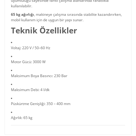
uyumluluğu sayesinde farklı çalışma alanlarında rahatlıkla
kullanılabilir.
65 kg ağırlığı
, makineye çalışma sırasında stabilite kazandırırken,
mobil kullanım için de uygun bir yapı sunar.
Teknik Özellikler
Voltaj: 220 V / 50–60 Hz
Motor Gücü: 3000 W
Maksimum Boya Basıncı: 230 Bar
Maksimum Debi: 4 l/dk
Püskürtme Genişliği: 350 – 400 mm
Ağırlık: 65 kg