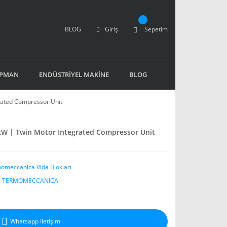
BLOG
Giriş
Sepetim
İPMAN
ENDÜSTRİYEL MAKİNE
BLOG
grated Compressor Unit
0 kW | Twin Motor Integrated Compressor Unit
omeccanica Vida Blokları
C TERMOMECCANICA
Whatsapp İletişim