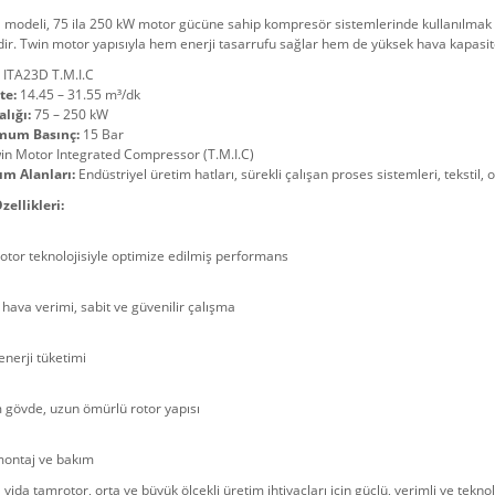
modeli, 75 ila 250 kW motor gücüne sahip kompresör sistemlerinde kullanılmak üz
dir. Twin motor yapısıyla hem enerji tasarrufu sağlar hem de yüksek hava kapasit
ITA23D T.M.I.C
te:
14.45 – 31.55 m³/dk
lığı:
75 – 250 kW
mum Basınç:
15 Bar
n Motor Integrated Compressor (T.M.I.C)
ım Alanları:
Endüstriyel üretim hatları, sürekli çalışan proses sistemleri, tekstil, 
zellikleri:
tor teknolojisiyle optimize edilmiş performans
hava verimi, sabit ve güvenilir çalışma
nerji tüketimi
 gövde, uzun ömürlü rotor yapısı
montaj ve bakım
vida tamrotor, orta ve büyük ölçekli üretim ihtiyaçları için güçlü, verimli ve tekno