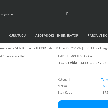
KURUTUCU
AZOT VE OKSİJEN JENERATÖR
PARÇA VE EK
meccanica Vida Blokları
ITA23D Vida T.M.I.C – 75 / 250 kW | Twin Motor Inte
TMIC TERMOMECCANICA
ITA23D Vida T.M.I.C – 75 / 25
Kategori
Term
Marka
TMI
Stok Kodu
1375