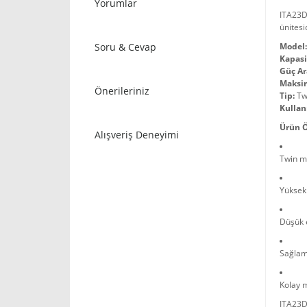
Yorumlar
ITA23D 
ünitesi
Soru & Cevap
Model:
Kapasi
Güç Ara
Maksi
Önerileriniz
Tip:
Twi
Kullan
Ürün Ö
Alışveriş Deneyimi
Twin mo
Yüksek 
Düşük e
Sağlam
Kolay 
ITA23D 