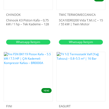
CHINOOK
TMIC TERMOMECCANICA
Chinook K3 Piston Kafa – 0,75
SCA10DR0200 Vida T.M.I.C – 15
kW / 1 hp – Tek Kademe – 128
/ 55 kW | Twin Motor
l/dk – 8 Bar
Integrated Compressor Unit
Whatsapp İletişim
Whatsapp İletişim
YENİ
FINI
EAGURT