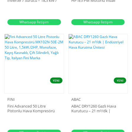
İnverter / Sürücü – 18,5 kW /
HP IE5 PM Motorlu Vidalı
400 V
Hava Kompresörü
Whatsapp İletişim
Whatsapp İletişim
YENİ
YENİ
FINI
ABAC
Fini Advanced 50 Litre
ABAC DRY1260 Gazlı Hava
Pistonlu Hava Kompresörü
Kurutucu – 21 m³/dk |
MK102N-50E-2M 50 Litre,
Endüstriyel Hava Kurutma
1,5kW./2HP, Monofaze, Kayış
Ünitesi
Kasnaklı, Çift Silindirli, Yağlı Tip,
İtalyan Fini Marka