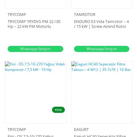
TRYCOMP
TAMROTOR
TRYCOMP TRYDVS-PM 22 /30
ENDURO E3 Vida Tamrotor – 4
Hp – 22 kW PM Motorlu
/ 15 kW | Screw Airend Rotor
Kompresör
Unit
Whatsapp İletişim
Whatsapp İletişim
YENİ
TRYCOMP
EAGURT
Fini - OS 7.5-10-270 Yağsız
Eagurt HC40 Seperatör Filtre