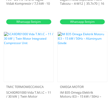
Vidalı Kompresör / 7,5 kW - 10
Takozu – 4-M12 | 35.7x70 | 16
Hp
Bar
Whatsapp İletişim
Whatsapp İletişim
TMIC TERMOMECCANICA
OMEGA MOTOR
SCA9DR01000 Vida T.M.I.C – 11
IM B35 Omega Elektrik
/ 30 kW | Twin Motor
Motoru IE3 – 15 kW / 50Hz –
Integrated Compressor Unit
Alüminyum Gövde