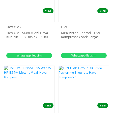
YENİ
YENİ
TRYCOMP
FSN
TRYCOMP SD880 Gazlı Hava
MPK Piston-Conrod – FSN
Kurutucu – 88 m³/dk – 5280
Kompresör Yedek Parçası
m³/h – 16 Bar – 400V Trifaze
Whatsapp İletişim
Whatsapp İletişim
YENİ
YENİ