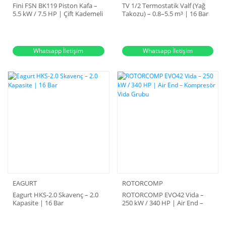
Fini FSN BK119 Piston Kafa –
TV 1/2 Termostatik Valf (Yağ
5.5 kW / 7.5 HP | Çift Kademeli
Takozu) – 0.8–5.5 m³ | 16 Bar
Kompresör Kafası – BR0000A
Whatsapp İletişim
Whatsapp İletişim
EAGURT
ROTORCOMP
Eagurt HKS-2.0 Skavenç – 2.0
ROTORCOMP EVO42 Vida –
Kapasite | 16 Bar
250 kW / 340 HP | Air End –
Kompresör Vida Grubu