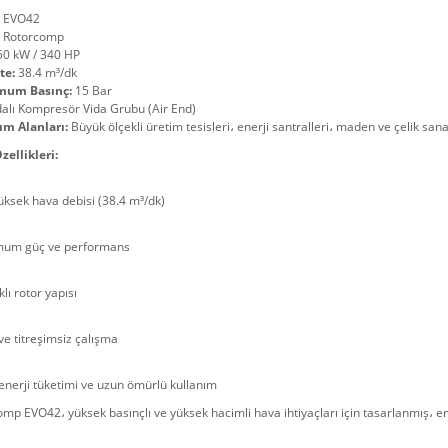
EVO42
Rotorcomp
0 kW / 340 HP
te:
38.4 m³/dk
mum Basınç:
15 Bar
alı Kompresör Vida Grubu (Air End)
ım Alanları:
Büyük ölçekli üretim tesisleri، enerji santralleri، maden ve çelik san
zellikleri:
üksek hava debisi (38.4 m³/dk)
um güç ve performans
lı rotor yapısı
ve titreşimsiz çalışma
nerji tüketimi ve uzun ömürlü kullanım
mp EVO42، yüksek basınçlı ve yüksek hacimli hava ihtiyaçları için tasarlanmış، end