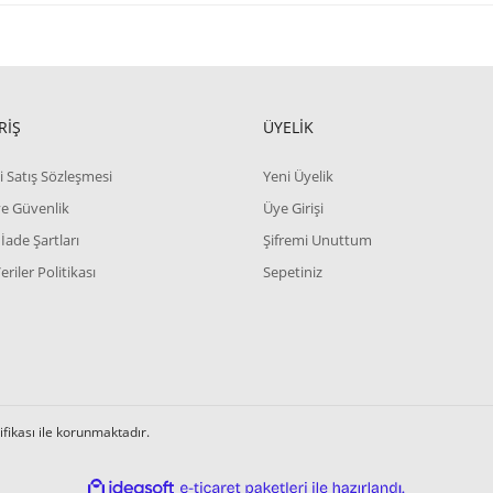
RİŞ
ÜYELİK
i Satış Sözleşmesi
Yeni Üyelik
 ve Güvenlik
Üye Girişi
 İade Şartları
Şifremi Unuttum
Veriler Politikası
Sepetiniz
tifikası ile korunmaktadır.
ile
ideasoft
e-