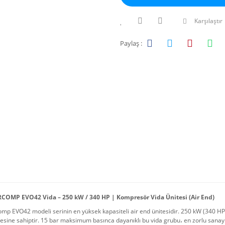
Karşılaştır
Paylaş :
OMP EVO42 Vida – 250 kW / 340 HP | Kompresör Vida Ünitesi (Air End)
mp EVO42 modeli serinin en yüksek kapasiteli air end ünitesidir. 250 kW (340 HP)
esine sahiptir. 15 bar maksimum basınca dayanıklı bu vida grubu، en zorlu sanayi ko