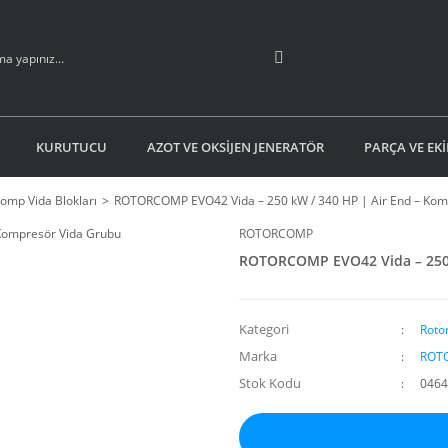
KURUTUCU
AZOT VE OKSİJEN JENERATÖR
PARÇA VE EK
omp Vida Blokları
ROTORCOMP EVO42 Vida – 250 kW / 340 HP | Air End – Kom
ROTORCOMP
ROTORCOMP EVO42 Vida – 250 
Kategori
Roto
Marka
ROT
Stok Kodu
0464