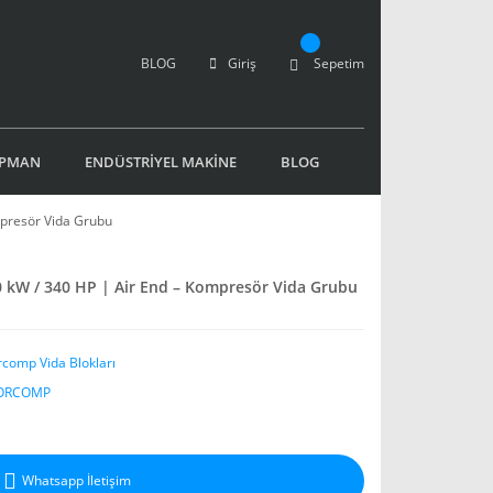
BLOG
Giriş
Sepetim
İPMAN
ENDÜSTRİYEL MAKİNE
BLOG
presör Vida Grubu
kW / 340 HP | Air End – Kompresör Vida Grubu
rcomp Vida Blokları
ORCOMP
Whatsapp İletişim