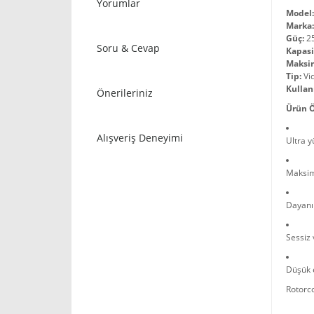
Yorumlar
Model:
Marka:
Güç:
25
Soru & Cevap
Kapasi
Maksi
Tip:
Vid
Kullan
Önerileriniz
Ürün Ö
Alışveriş Deneyimi
Ultra y
Maksim
Dayanık
Sessiz 
Düşük e
Rotorco