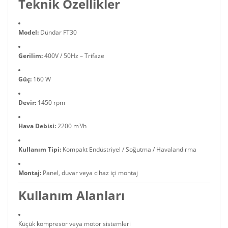
Teknik Özellikler
Model:
Dündar FT30
Gerilim:
400V / 50Hz – Trifaze
Güç:
160 W
Devir:
1450 rpm
Hava Debisi:
2200 m³/h
Kullanım Tipi:
Kompakt Endüstriyel / Soğutma / Havalandırma
Montaj:
Panel, duvar veya cihaz içi montaj
Kullanım Alanları
Küçük kompresör veya motor sistemleri