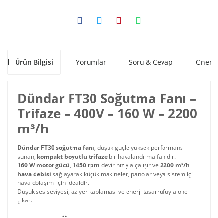
Ürün Bilgisi
Yorumlar
Soru & Cevap
Öneril
Dündar FT30 Soğutma Fanı –
Trifaze – 400V – 160 W – 2200
m³/h
Dündar FT30 soğutma fanı
, düşük güçle yüksek performans
sunan,
kompakt boyutlu trifaze
bir havalandırma fanıdır.
160 W motor gücü
,
1450 rpm
devir hızıyla çalışır ve
2200 m³/h
hava debisi
sağlayarak küçük makineler, panolar veya sistem içi
hava dolaşımı için idealdir.
Düşük ses seviyesi, az yer kaplaması ve enerji tasarrufuyla öne
çıkar.