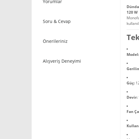
Yorumlar
Dünda
120 W
Monofaz
Soru & Cevap
kullanıl
Tek
Önerileriniz
Model:
Alışveriş Deneyimi
Gerili
Güç:
1
Devir:
Fan Ça
Kullan