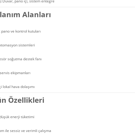
:
Duvar, pano içi, sistem entegre
lanım Alanları
k pano ve kontrol kutuları
otomasyon sistemleri
sör soğutma destek fanı
servis ekipmanları
çi lokal hava dolaşımı
n Özellikleri
üşük enerji tüketimi
m ile sessiz ve verimli çalışma