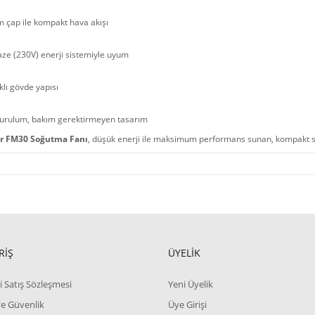
 çap ile kompakt hava akışı
ze (230V) enerji sistemiyle uyum
lı gövde yapısı
kurulum, bakım gerektirmeyen tasarım
r FM30 Soğutma Fanı
, düşük enerji ile maksimum performans sunan, kompakt si
RİŞ
ÜYELİK
i Satış Sözleşmesi
Yeni Üyelik
 ve Güvenlik
Üye Girişi