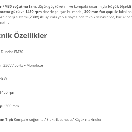
r FM30 soğutma fanı
, düşük güç tüketimi ve kompakt tasarımıyla
küçük ölçekli
 motor gücü
ve
1450 rpm
devirle çalışan bu model,
300 mm fan çapı
ile lokal ha
e enerji sistemi (230V) ile uyumlu yapısı sayesinde teknik servislerde, küçük pa
abilir.
nik Özellikler
Dündar FM30
m:
230V / 50Hz – Monofaze
20 W
1450 rpm
pı:
300 mm
ım Tipi:
Kompakt soğutma / Elektrik panosu / Küçük makineler