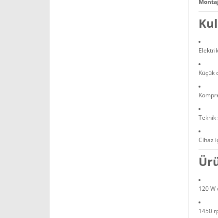
Montaj
Kul
Elektri
Küçük 
Kompre
Teknik 
Cihaz i
Ürü
120 W d
1450 rp