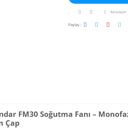
Karşılaştır
Paylaş :
ndar FM30 Soğutma Fanı – Monofaze
 Çap