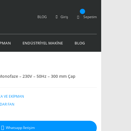
BLOG
Giriş
Sepetim
İPMAN
ENDÜSTRİYEL MAKİNE
BLOG
Monofaze – 230V – 50Hz – 300 mm Çap
A VE EKİPMAN
DAR FAN
Whatsapp İletişim