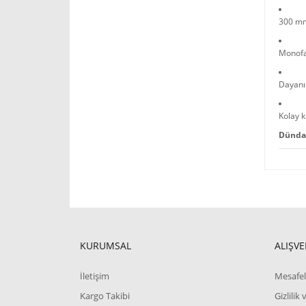
300 mm
Monofa
Dayanık
Kolay 
Dünda
KURUMSAL
ALIŞVE
İletişim
Mesafel
Kargo Takibi
Gizlilik