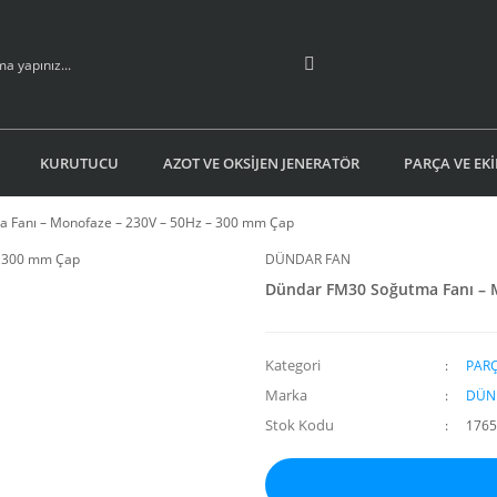
KURUTUCU
AZOT VE OKSİJEN JENERATÖR
PARÇA VE EK
 Fanı – Monofaze – 230V – 50Hz – 300 mm Çap
DÜNDAR FAN
Dündar FM30 Soğutma Fanı – 
Kategori
PARÇ
Marka
DÜN
Stok Kodu
1765