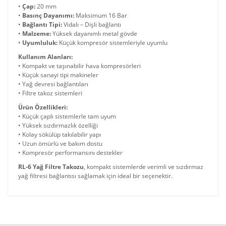
•
Çap:
20 mm
•
Basınç Dayanımı:
Maksimum 16 Bar
•
Bağlantı Tipi:
Vidalı – Dişli bağlantı
•
Malzeme:
Yüksek dayanımlı metal gövde
•
Uyumluluk:
Küçük kompresör sistemleriyle uyumlu
Kullanım Alanları:
• Kompakt ve taşınabilir hava kompresörleri
• Küçük sanayi tipi makineler
• Yağ devresi bağlantıları
• Filtre takoz sistemleri
Ürün Özellikleri:
• Küçük çaplı sistemlerle tam uyum
• Yüksek sızdırmazlık özelliği
• Kolay sökülüp takılabilir yapı
• Uzun ömürlü ve bakım dostu
• Kompresör performansını destekler
RL-6 Yağ Filtre Takozu
, kompakt sistemlerde verimli ve sızdırmaz
yağ filtresi bağlantısı sağlamak için ideal bir seçenektir.