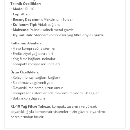
Teknik Özellikler:
•
Model:
RL-10
•
Çap:
40 mm
•
Basınç Dayanımı:
Maksimum 16 Bar
•
Kullanım Tipi:
Vidalı bağlantı
•
Malzeme:
Yüksek kaliteli metal gövde
•
Uyumluluk:
Standart kompresör yağ filtreleriyle uyumlu
Kullanım Alanları:
• Hava kompresör sistemleri
• Endüstriyel yağ devreleri
• Yağ filtre bağlantı noktaları
• Kompakt kompresör üniteleri
Ürün Özellikleri:
• Kolay montaj, sağlam bağlantı
• Sızdırmaz ve güvenli yapı
• Dayanıklı malzeme, uzun ömür
• Kompresör sistemlerinde maksimum verimlilik sağlar
• Bakım kolaylığı sunar
RL-10 Yağ Filtre Takozu
, kompakt tasarımı ve yüksek
dayanıklılığıyla kompresör sistemlerinizin güvenilir yardımcı
parçalarından biridir.