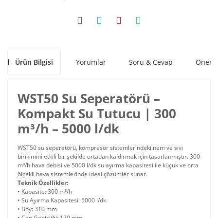
Ürün Bilgisi
Yorumlar
Soru & Cevap
Öneril
WST50 Su Seperatörü –
Kompakt Su Tutucu | 300
m³/h – 5000 l/dk
WST50 su seperatörü, kompresör sistemlerindeki nem ve sıvı
birikimini etkili bir şekilde ortadan kaldırmak için tasarlanmıştır. 300
m³/h hava debisi ve 5000 l/dk su ayırma kapasitesi ile küçük ve orta
ölçekli hava sistemlerinde ideal çözümler sunar.
Teknik Özellikler:
• Kapasite: 300 m³/h
• Su Ayırma Kapasitesi: 5000 l/dk
• Boy: 310 mm
• Çap Genişliği: 120 mm