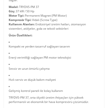
sağlar.
Model:
TRYDVS-PM 37
Güç:
37 kW / 50 Hp
Motor Tipi:
Permanent Magnet (PM Motor)
Kompresör Tipi:
Vidalı (Screw Type)
Kullanım Alanları:
Endüstriyel üretim hatları, otomasyon
sistemleri, atölyeler, gıda ve tekstil sektörleri
Ürün Özellikleri:
Kompakt ve yerden tasarruf sağlayan tasarım
Enerji verimliliği sağlayan PM motor teknolojisi
Sessiz ve uzun ömürlü çalışma
Hızlı servis ve düşük bakım maliyeti
Gelişmiş kontrol paneli ile kolay kullanım
TRYDVS-PM 37, orta ölçekli üretim ihtiyaçları için yüksek
performanslı ve ekonomik bir hava kompresörü çözümüdür.