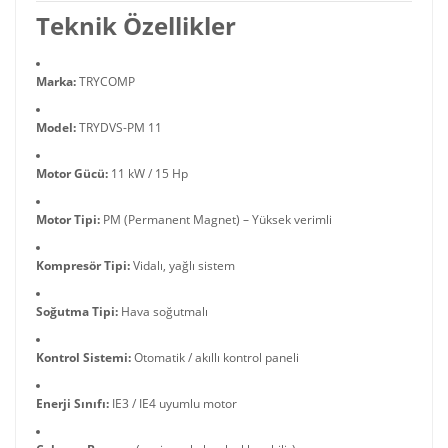
Teknik Özellikler
Marka:
TRYCOMP
Model:
TRYDVS-PM 11
Motor Gücü:
11 kW / 15 Hp
Motor Tipi:
PM (Permanent Magnet) – Yüksek verimli
Kompresör Tipi:
Vidalı, yağlı sistem
Soğutma Tipi:
Hava soğutmalı
Kontrol Sistemi:
Otomatik / akıllı kontrol paneli
Enerji Sınıfı:
IE3 / IE4 uyumlu motor