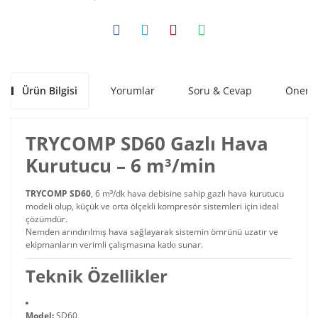
Ürün Bilgisi
Yorumlar
Soru & Cevap
Öneril
TRYCOMP SD60 Gazlı Hava
Kurutucu – 6 m³/min
TRYCOMP SD60
, 6 m³/dk hava debisine sahip gazlı hava kurutucu
modeli olup, küçük ve orta ölçekli kompresör sistemleri için ideal
çözümdür.
Nemden arındırılmış hava sağlayarak sistemin ömrünü uzatır ve
ekipmanların verimli çalışmasına katkı sunar.
Teknik Özellikler
Model:
SD60