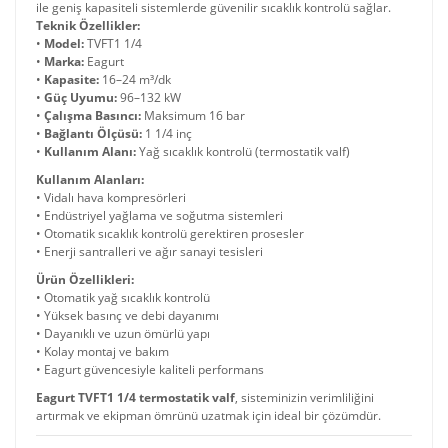
ile geniş kapasiteli sistemlerde güvenilir sıcaklık kontrolü sağlar.
Teknik Özellikler:
•
Model:
TVFT1 1/4
•
Marka:
Eagurt
•
Kapasite:
16–24 m³/dk
•
Güç Uyumu:
96–132 kW
•
Çalışma Basıncı:
Maksimum 16 bar
•
Bağlantı Ölçüsü:
1 1/4 inç
•
Kullanım Alanı:
Yağ sıcaklık kontrolü (termostatik valf)
Kullanım Alanları:
• Vidalı hava kompresörleri
• Endüstriyel yağlama ve soğutma sistemleri
• Otomatik sıcaklık kontrolü gerektiren prosesler
• Enerji santralleri ve ağır sanayi tesisleri
Ürün Özellikleri:
• Otomatik yağ sıcaklık kontrolü
• Yüksek basınç ve debi dayanımı
• Dayanıklı ve uzun ömürlü yapı
• Kolay montaj ve bakım
• Eagurt güvencesiyle kaliteli performans
Eagurt TVFT1 1/4 termostatik valf
, sisteminizin verimliliğini
artırmak ve ekipman ömrünü uzatmak için ideal bir çözümdür.