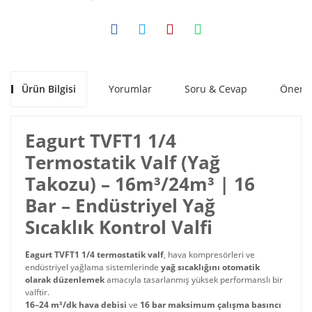
Ürün Bilgisi
Yorumlar
Soru & Cevap
Öneril
Eagurt TVFT1 1/4
Termostatik Valf (Yağ
Takozu) – 16m³/24m³ | 16
Bar – Endüstriyel Yağ
Sıcaklık Kontrol Valfi
Eagurt TVFT1 1/4 termostatik valf
, hava kompresörleri ve
endüstriyel yağlama sistemlerinde
yağ sıcaklığını otomatik
olarak düzenlemek
amacıyla tasarlanmış yüksek performanslı bir
valftir.
16–24 m³/dk hava debisi
ve
16 bar maksimum çalışma basıncı