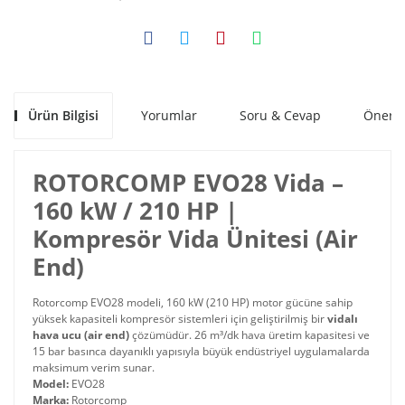
Ürün Bilgisi
Yorumlar
Soru & Cevap
Öneril
ROTORCOMP EVO28 Vida –
160 kW / 210 HP |
Kompresör Vida Ünitesi (Air
End)
Rotorcomp EVO28 modeli, 160 kW (210 HP) motor gücüne sahip
yüksek kapasiteli kompresör sistemleri için geliştirilmiş bir
vidalı
hava ucu (air end)
çözümüdür. 26 m³/dk hava üretim kapasitesi ve
15 bar basınca dayanıklı yapısıyla büyük endüstriyel uygulamalarda
maksimum verim sunar.
Model:
EVO28
Marka:
Rotorcomp