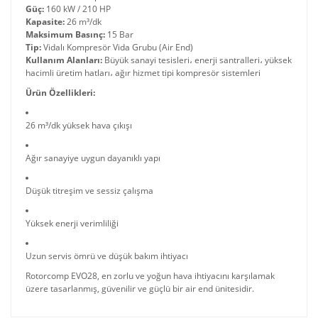
Güç:
160 kW / 210 HP
Kapasite:
26 m³/dk
Maksimum Basınç:
15 Bar
Tip:
Vidalı Kompresör Vida Grubu (Air End)
Kullanım Alanları:
Büyük sanayi tesisleri، enerji santralleri، yüksek
hacimli üretim hatları، ağır hizmet tipi kompresör sistemleri
Ürün Özellikleri:
26 m³/dk yüksek hava çıkışı
Ağır sanayiye uygun dayanıklı yapı
Düşük titreşim ve sessiz çalışma
Yüksek enerji verimliliği
Uzun servis ömrü ve düşük bakım ihtiyacı
Rotorcomp EVO28, en zorlu ve yoğun hava ihtiyacını karşılamak
üzere tasarlanmış, güvenilir ve güçlü bir air end ünitesidir.