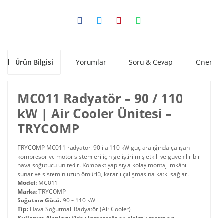
Ürün Bilgisi
Yorumlar
Soru & Cevap
Öneril
MC011 Radyatör – 90 / 110
kW | Air Cooler Ünitesi –
TRYCOMP
TRYCOMP MC011 radyatör, 90 ila 110 kW güç aralığında çalışan
kompresör ve motor sistemleri için geliştirilmiş etkili ve güvenilir bir
hava soğutucu ünitedir. Kompakt yapısıyla kolay montaj imkânı
sunar ve sistemin uzun ömürlü, kararlı çalışmasına katkı sağlar.
Model:
MC011
Marka:
TRYCOMP
Soğutma Gücü:
90 – 110 kW
Tip:
Hava Soğutmalı Radyatör (Air Cooler)
Kullanım Alanları:
Vidalı kompresörler, elektrik motorları,