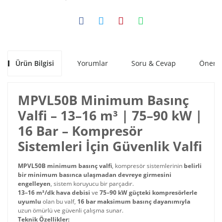
Ürün Bilgisi
Yorumlar
Soru & Cevap
Öneril
MPVL50B Minimum Basınç
Valfi – 13–16 m³ | 75–90 kW |
16 Bar – Kompresör
Sistemleri İçin Güvenlik Valfi
MPVL50B minimum basınç valfi
, kompresör sistemlerinin
belirli
bir minimum basınca ulaşmadan devreye girmesini
engelleyen
, sistem koruyucu bir parçadır.
13–16 m³/dk hava debisi
ve
75–90 kW güçteki kompresörlerle
uyumlu
olan bu valf,
16 bar maksimum basınç dayanımıyla
uzun ömürlü ve güvenli çalışma sunar.
Teknik Özellikler: