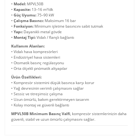
•
Model:
MPVL50B
•
Kapasite:
13–16 m³/dk
•
Güç Uyumu:
75–90 kW
•
Çalışma Basıncı:
Maksimum 16 bar
•
Fonksiyon:
Minimum işletme basıncını sabit tutmak
•
Yapı:
Dayanıklı metal gövde
•
Montaj Tipi:
Vidalı / flanşlı bağlantı
Kullanım Alanları:
• Vidalı hava kompresörleri
• Endüstriyel hava sistemleri
• Otomatik basınç regülasyonu
• Orta ölçekli pnömatik altyapılar
Ürün Özellikleri:
• Kompresör sistemini düşük basınca karşı korur
• Yağ devresinin verimli çalışmasını sağlar
• Sessiz ve titreşimsiz çalışma
• Uzun ömürlü, bakım gerektirmeyen tasarım
• Kolay montaj ve güvenli bağlantı
MPVL50B Minimum Basınç Valfi
, kompresör sistemlerinizin daha
güvenli, stabil ve uzun ömürlü çalışmasını sağlar.