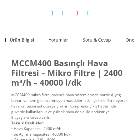
Ürün Bilgisi
Yorumlar
Soru & Cevap
Öneril
MCCM400 Basınçlı Hava
Filtresi – Mikro Filtre | 2400
m³/h – 40000 l/dk
MCCM400 mikro filtre, basınçlı hava sistemlerinde partikül, yağ
buharı ve nem gibi istenmeyen maddeleri etkili şekilde filtreleyerek
hava kalitesini üst düzeye çıkarır. Kompresör çıkış hatlarında
güvenle kullanılabilir ve yüksek hava debisi ile endüstriyel
ihtiyaçlara cevap verir.
Teknik Özellikler:
• Hava Kapasitesi: 2400 m³/h
• Su Ayırma Kapasitesi: 40000 l/dk
• Çalışma Isısı: 2°C – 80°C