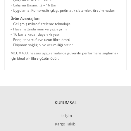
• Çalışma Basıncı: 2 – 16 Bar
• Uygulama: Kompresör çıkışı, pnömatik sistemler, üretim hatları
Ürün Avantajları:
– Gelişmiş mikro filtreleme teknolojisi
– Hava hattında nem ve yağ ayırımı
– 16 bar'a kadar dayanıklı yapı
– Enerji tasarrufu ve uzun filtre ömrü
– Ekipman sağlığını ve verimliliği artırır
MCCM400, hassas uygulamalarda güvenilir performans sağlamak
için ideal bir filtre çözümüdür.
KURUMSAL
İletişim
Kargo Takibi