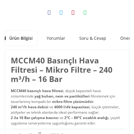
Ürün Bilgisi
Yorumlar
Soru & Cevap
Öneril
MCCM40 Basınçlı Hava
Filtresi – Mikro Filtre – 240
m³/h – 16 Bar
MCCM40 basınçlı hava filtresi
, düşük kapasiteli hava
sistemlerinde
yağ buharı, nem ve partikülleri
filtrelemek için
tasarlanmış kompakt bir
mikro filtre çözümüdür
.
240 m³/h hava debisi
ve
4000 l/dk kapasitesi
, küçük işletmeler,
atölyeler ve teknik alanlarda ideal performans sağlar.
2 ila 16 Bar çalışma basıncı
ve
2°C – 80°C sıcaklık aralığı
, çeşitli
uygulama senaryolarına uygunluğunu garanti eder.