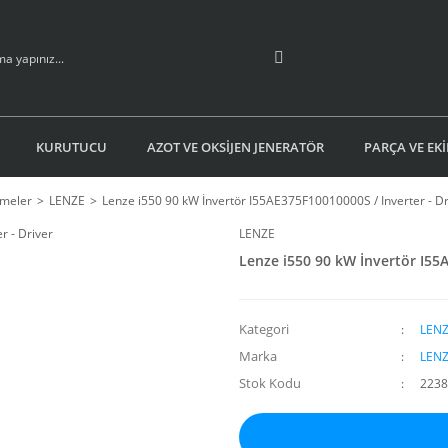
KURUTUCU
AZOT VE OKSİJEN JENERATÖR
PARÇA VE EK
emeler
LENZE
Lenze i550 90 kW İnvertör I55AE375F10010000S / Inverter - Dr
LENZE
Lenze i550 90 kW İnvertör I55A
Kategori
LEN
Marka
LEN
Stok Kodu
2238