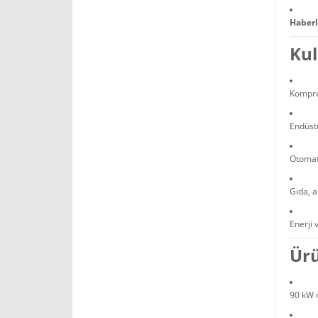
Haber
Kul
Kompre
Endüst
Otomat
Gıda, a
Enerji v
Ürü
90 kW 