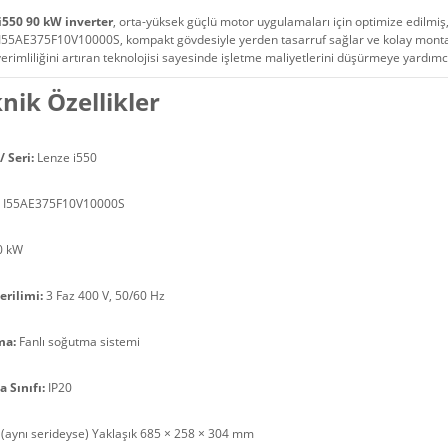
i550 90 kW inverter
, orta-yüksek güçlü motor uygulamaları için optimize edilmiş
I55AE375F10V10000S, kompakt gövdesiyle yerden tasarruf sağlar ve kolay montaj
verimliliğini artıran teknolojisi sayesinde işletme maliyetlerini düşürmeye yardımcı
nik Özellikler
 Seri:
Lenze i550
I55AE375F10V10000S
0 kW
erilimi:
3 Faz 400 V, 50/60 Hz
ma:
Fanlı soğutma sistemi
 Sınıfı:
IP20
(aynı serideyse) Yaklaşık 685 × 258 × 304 mm