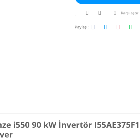
Karşılaştır
Paylaş :
ze i550 90 kW İnvertör I55AE375F1
iver