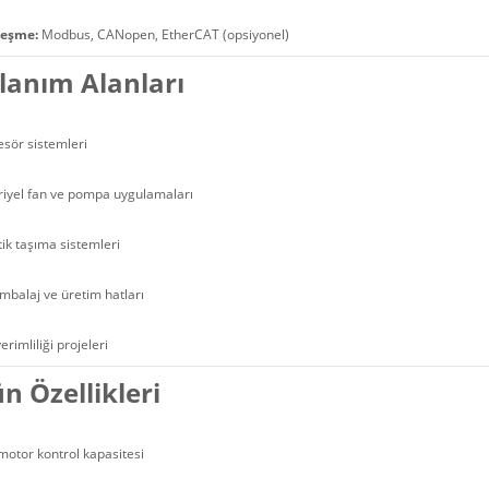
leşme:
Modbus, CANopen, EtherCAT (opsiyonel)
lanım Alanları
sör sistemleri
riyel fan ve pompa uygulamaları
ik taşıma sistemleri
mbalaj ve üretim hatları
erimliliği projeleri
n Özellikleri
motor kontrol kapasitesi