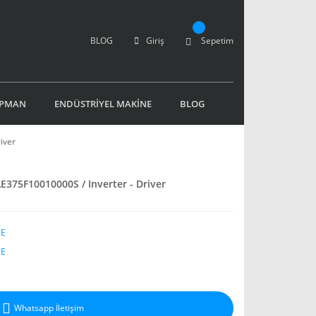
BLOG
Giriş
Sepetim
İPMAN
ENDÜSTRİYEL MAKİNE
BLOG
iver
E375F10010000S / Inverter - Driver
ZE
ZE
Whatsapp İletişim