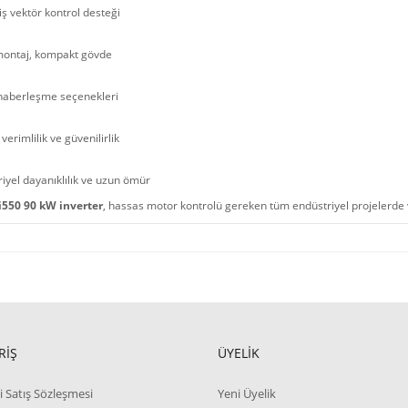
ş vektör kontrol desteği
montaj, kompakt gövde
haberleşme seçenekleri
verimlilik ve güvenilirlik
iyel dayanıklılık ve uzun ömür
i550 90 kW inverter
, hassas motor kontrolü gereken tüm endüstriyel projelerde ve
RİŞ
ÜYELİK
i Satış Sözleşmesi
Yeni Üyelik