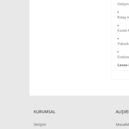
Gelişmi
Kolay 
Esnek 
Yüksek 
Endüstr
Lenze 
KURUMSAL
ALIŞVE
İletişim
Mesafel