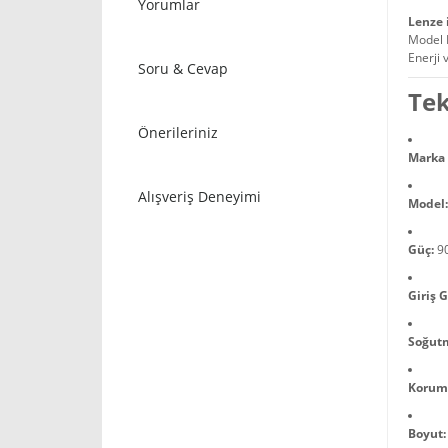
Yorumlar
Lenze 
Model 
Enerji 
Soru & Cevap
Tek
Önerileriniz
Marka /
Alışveriş Deneyimi
Model:
Güç:
9
Giriş G
Soğut
Koruma
Boyut: