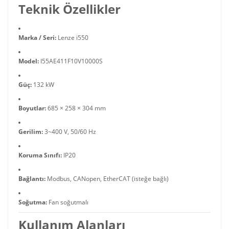
Teknik Özellikler
Marka / Seri:
Lenze i550
Model:
I55AE411F10V10000S
Güç:
132 kW
Boyutlar:
685 × 258 × 304 mm
Gerilim:
3~400 V, 50/60 Hz
Koruma Sınıfı:
IP20
Bağlantı:
Modbus, CANopen, EtherCAT (isteğe bağlı)
Soğutma:
Fan soğutmalı
Kullanım Alanları