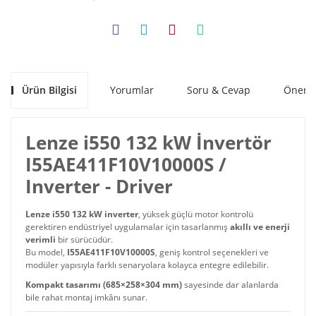
Ürün Bilgisi
Yorumlar
Soru & Cevap
Öneril
Lenze i550 132 kW İnvertör
I55AE411F10V10000S /
Inverter - Driver
Lenze i550 132 kW inverter
, yüksek güçlü motor kontrolü
gerektiren endüstriyel uygulamalar için tasarlanmış
akıllı ve enerji
verimli
bir sürücüdür.
Bu model,
I55AE411F10V10000S
, geniş kontrol seçenekleri ve
modüler yapısıyla farklı senaryolara kolayca entegre edilebilir.
Kompakt tasarımı (685×258×304 mm)
sayesinde dar alanlarda
bile rahat montaj imkânı sunar.