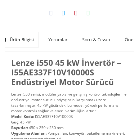
Ürün Bilgisi
Yorumlar
Soru & Cevap
Öneril
Lenze i550 45 kW İnvertör –
I55AE337F10V10000S
Endüstriyel Motor Sürücü
Lenze i550 serisi, modüler yapısı ve gelişmiş kontrol teknolojileri ile
endüstriyel motor sürücü ihtiyaçlarını karşılamak üzere
tasarlanmıştır. 45 kW gücündeki bu model, yüksek performanslı
motor kontrolü sağlar ve enerji verimliliğini artırır.
Model Kodu:
I55AE337F10V10000S
Güç:
45 kW
Boyutlar:
450 x 250 x 230 mm
Uygulama Alanları:
Pompa, fan, konveyör, paketleme makineleri,
proses otomasyon sistemleri