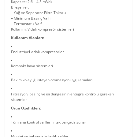
Kapasite: 2.6 – 4.5 m³/dk
Bileşenler:
– Yağ ve Seperatör Filtre Takozu
– Minimum Basınç Valfi
– Termostatik Valf
Kullanım: Vidalı kompresör sistemleri
Kullanım Alanları:
Endüstriyel vidalı kompresörler
Kompakt hava sistemleri
Bakım kolaylığı isteyen otomasyon uygulamaları
Filtrasyon, basınç ve ısı dengesinin entegre kontrolü gereken
sistemler
Ürün Özellikleri:
Tüm ana kontrol valflerini tek parçada sunar
Montaj ve bakımda kolaylık sağlar