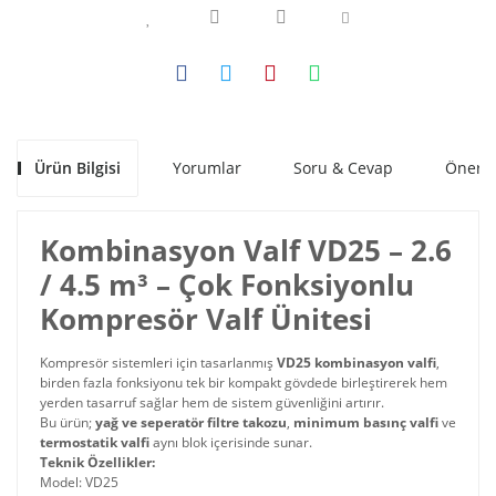
Ürün Bilgisi
Yorumlar
Soru & Cevap
Öneril
Kombinasyon Valf VD25 – 2.6
/ 4.5 m³ – Çok Fonksiyonlu
Kompresör Valf Ünitesi
Kompresör sistemleri için tasarlanmış
VD25 kombinasyon valfi
,
birden fazla fonksiyonu tek bir kompakt gövdede birleştirerek hem
yerden tasarruf sağlar hem de sistem güvenliğini artırır.
Bu ürün;
yağ ve seperatör filtre takozu
,
minimum basınç valfi
ve
termostatik valfi
aynı blok içerisinde sunar.
Teknik Özellikler:
Model: VD25