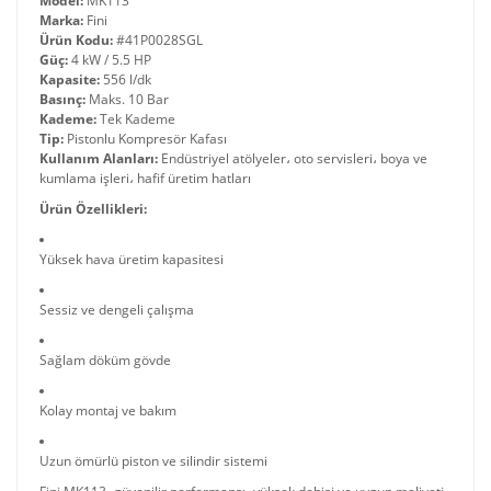
Model:
MK113
Marka:
Fini
Ürün Kodu:
#41P0028SGL
Güç:
4 kW / 5.5 HP
Kapasite:
556 l/dk
Basınç:
Maks. 10 Bar
Kademe:
Tek Kademe
Tip:
Pistonlu Kompresör Kafası
Kullanım Alanları:
Endüstriyel atölyeler، oto servisleri، boya ve
kumlama işleri، hafif üretim hatları
Ürün Özellikleri:
Yüksek hava üretim kapasitesi
Sessiz ve dengeli çalışma
Sağlam döküm gövde
Kolay montaj ve bakım
Uzun ömürlü piston ve silindir sistemi