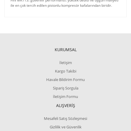
Fini MK113، güvenilir performansı، yüksek debisi ve uygun maliyeti
ile en çok tercih edilen pistonlu kompresör kafalarından biridir.
KURUMSAL
İletişim
Kargo Takibi
Havale Bildirim Formu
Sipariş Sorgula
İletişim Formu
ALIŞVERİŞ
Mesafeli Satış Sözleşmesi
Gizlilik ve Güvenlik