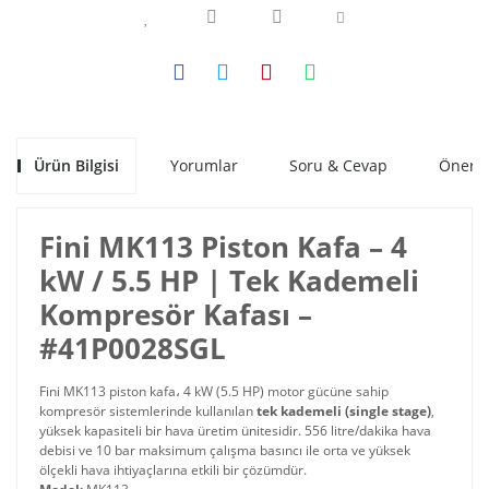
Ürün Bilgisi
Yorumlar
Soru & Cevap
Öneril
Fini MK113 Piston Kafa – 4
kW / 5.5 HP | Tek Kademeli
Kompresör Kafası –
#41P0028SGL
Fini MK113 piston kafa، 4 kW (5.5 HP) motor gücüne sahip
kompresör sistemlerinde kullanılan
tek kademeli (single stage)
,
yüksek kapasiteli bir hava üretim ünitesidir. 556 litre/dakika hava
debisi ve 10 bar maksimum çalışma basıncı ile orta ve yüksek
ölçekli hava ihtiyaçlarına etkili bir çözümdür.