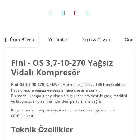
Ürün Bilgisi
Yorumlar
Soru & Cevap
Öneril
Fini - OS 3,7-10-270 Yağsız
Vidalı Kompresör
Fini OS 3,7-10-270
, 3,7 kW (5 Hp) motor gücü ve
345 litre/dakika
hava çıkışıyla
yağsız ve sessiz hava üretimi
sunar.
Bu model, kompakt boyutları ve düşük ses seviyesiyle gıda, medikal
ve laboratuvar ortamlarında ideal performans sağlar.
İtalyan menşeili yapısı sayesinde uzun ömürlü ve güvenilir bir
çözüm sunar.
Teknik Özellikler