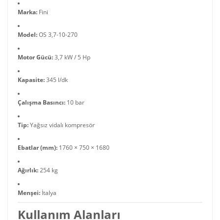
Marka:
Fini
Model:
OS 3,7-10-270
Motor Gücü:
3,7 kW / 5 Hp
Kapasite:
345 l/dk
Çalışma Basıncı:
10 bar
Tip:
Yağsız vidalı kompresör
Ebatlar (mm):
1760 × 750 × 1680
Ağırlık:
254 kg
Menşei:
İtalya
Kullanım Alanları