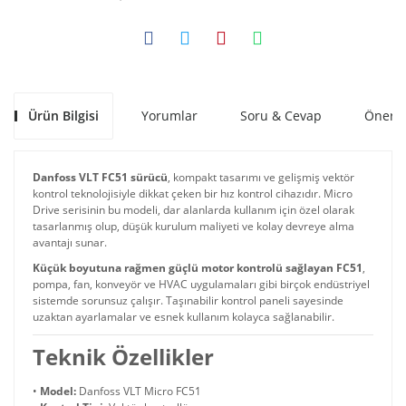
Ürün Bilgisi
Yorumlar
Soru & Cevap
Öneril
Danfoss VLT FC51 sürücü
, kompakt tasarımı ve gelişmiş vektör
kontrol teknolojisiyle dikkat çeken bir hız kontrol cihazıdır. Micro
Drive serisinin bu modeli, dar alanlarda kullanım için özel olarak
tasarlanmış olup, düşük kurulum maliyeti ve kolay devreye alma
avantajı sunar.
Küçük boyutuna rağmen güçlü motor kontrolü sağlayan FC51
,
pompa, fan, konveyör ve HVAC uygulamaları gibi birçok endüstriyel
sistemde sorunsuz çalışır. Taşınabilir kontrol paneli sayesinde
uzaktan ayarlamalar ve esnek kullanım kolayca sağlanabilir.
Teknik Özellikler
•
Model:
Danfoss VLT Micro FC51