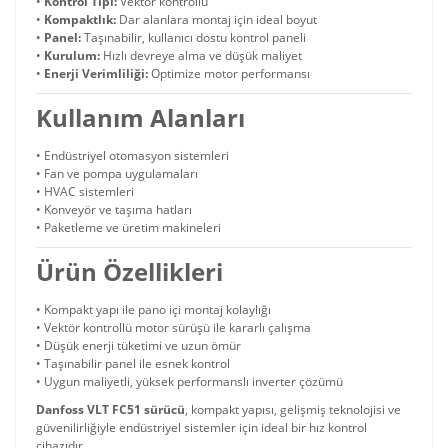
•
Kontrol Tipi:
Vektör kontrollü
•
Kompaktlık:
Dar alanlara montaj için ideal boyut
•
Panel:
Taşınabilir, kullanıcı dostu kontrol paneli
•
Kurulum:
Hızlı devreye alma ve düşük maliyet
•
Enerji Verimliliği:
Optimize motor performansı
Kullanım Alanları
• Endüstriyel otomasyon sistemleri
• Fan ve pompa uygulamaları
• HVAC sistemleri
• Konveyör ve taşıma hatları
• Paketleme ve üretim makineleri
Ürün Özellikleri
• Kompakt yapı ile pano içi montaj kolaylığı
• Vektör kontrollü motor sürüşü ile kararlı çalışma
• Düşük enerji tüketimi ve uzun ömür
• Taşınabilir panel ile esnek kontrol
• Uygun maliyetli, yüksek performanslı inverter çözümü
Danfoss VLT FC51 sürücü
, kompakt yapısı, gelişmiş teknolojisi ve
güvenilirliğiyle endüstriyel sistemler için ideal bir hız kontrol
cihazıdır.