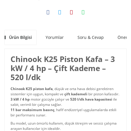
Ürün Bilgisi
Yorumlar
Soru & Cevap
Öneril
Chinook K25 Piston Kafa – 3
kW / 4 hp – Çift Kademe –
520 l/dk
Chinook K25 piston kafa
, düşük ve orta hava debisi gerektiren
sistemler için uygun, kompakt ve
çift kademeli
bir piston kafasıdır.
3 kW / 4 hp
motor gücüyle çalışır ve
520 l/dk hava kapasitesi
ile
sabit, verimli bir çalışma sağlar.
11 bar maksimum basınç
, hafif endüstriyel uygulamalarda etkili
bir performans sunar.
Bu model, uzun ömürlü kullanım, düşük titreşim ve sessiz çalışma
arayan kullanıcılar için idealdir.