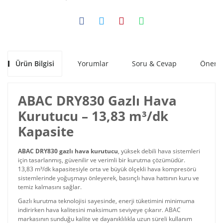
Ürün Bilgisi
Yorumlar
Soru & Cevap
Öneril
ABAC DRY830 Gazlı Hava
Kurutucu – 13,83 m³/dk
Kapasite
ABAC DRY830 gazlı hava kurutucu
, yüksek debili hava sistemleri
için tasarlanmış, güvenilir ve verimli bir kurutma çözümüdür.
13,83 m³/dk kapasitesiyle orta ve büyük ölçekli hava kompresörü
sistemlerinde yoğuşmayı önleyerek, basınçlı hava hattının kuru ve
temiz kalmasını sağlar.
Gazlı kurutma teknolojisi sayesinde, enerji tüketimini minimuma
indirirken hava kalitesini maksimum seviyeye çıkarır. ABAC
markasının sunduğu kalite ve dayanıklılıkla uzun süreli kullanım