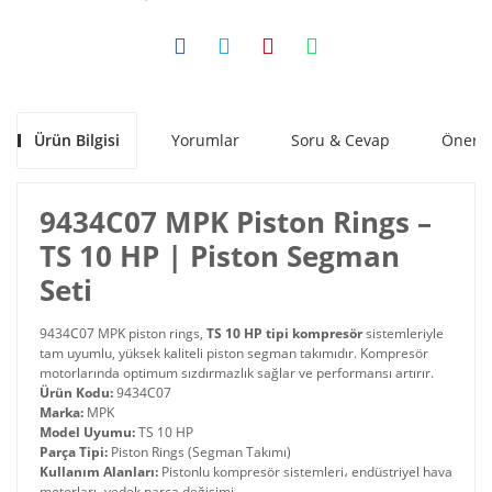
Ürün Bilgisi
Yorumlar
Soru & Cevap
Öneril
9434C07 MPK Piston Rings –
TS 10 HP | Piston Segman
Seti
9434C07 MPK piston rings,
TS 10 HP tipi kompresör
sistemleriyle
tam uyumlu, yüksek kaliteli piston segman takımıdır. Kompresör
motorlarında optimum sızdırmazlık sağlar ve performansı artırır.
Ürün Kodu:
9434C07
Marka:
MPK
Model Uyumu:
TS 10 HP
Parça Tipi:
Piston Rings (Segman Takımı)
Kullanım Alanları:
Pistonlu kompresör sistemleri، endüstriyel hava
motorları، yedek parça değişimi