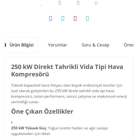
Ürün Bilgisi
Yorumlar
Soru & Cevap
Öneril
250 kW Direkt Tahrikli Vida Tipi Hava
Kompresörü
Yüksek kapasiteli hava ihtiyacı olan büyük endüstriyel tesisler için
özel olarak geliştirilen bu 250 kW direkt tahrikli vida tipi hava
kompresörü, üstün performans, sessiz çalışma ve maksimum enerji
verimliliği sunar.
Öne Çıkan Özellikler
250 kW Yüksek Güç
: Yoğun üretim hatları ve ağır sanayi
uygulamaları için ideal.