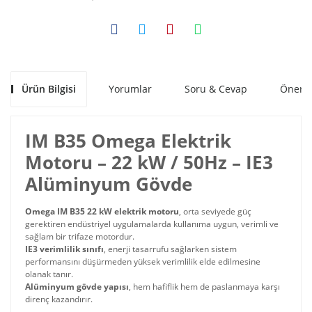
Ürün Bilgisi
Yorumlar
Soru & Cevap
Öneril
IM B35 Omega Elektrik
Motoru – 22 kW / 50Hz – IE3
Alüminyum Gövde
Omega IM B35 22 kW elektrik motoru
, orta seviyede güç
gerektiren endüstriyel uygulamalarda kullanıma uygun, verimli ve
sağlam bir trifaze motordur.
IE3 verimlilik sınıfı
, enerji tasarrufu sağlarken sistem
performansını düşürmeden yüksek verimlilik elde edilmesine
olanak tanır.
Alüminyum gövde yapısı
, hem hafiflik hem de paslanmaya karşı
direnç kazandırır.