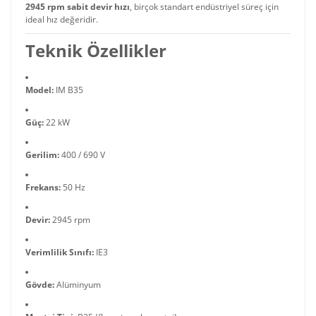
2945 rpm sabit devir hızı
, birçok standart endüstriyel süreç için
ideal hız değeridir.
Teknik Özellikler
Model:
IM B35
Güç:
22 kW
Gerilim:
400 / 690 V
Frekans:
50 Hz
Devir:
2945 rpm
Verimlilik Sınıfı:
IE3
Gövde:
Alüminyum